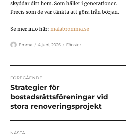
skyddar ditt hem. Som håller i generationer.
Precis som de var tänkta att göra från början.
Se mer info här:
malabromma.se
Författare
Publicerat
Kategorier
Emma
4 juni, 2026
Fönster
den
Inläggsnavigering
FÖREGÅENDE
Strategier för
Föregående
inlägg:
bostadsrättsföreningar vid
stora renoveringsprojekt
NÄSTA