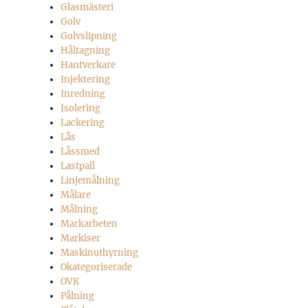
Glasmästeri
Golv
Golvslipning
Håltagning
Hantverkare
Injektering
Inredning
Isolering
Lackering
Lås
Låssmed
Lastpall
Linjemålning
Målare
Målning
Markarbeten
Markiser
Maskinuthyrning
Okategoriserade
OVK
Pålning