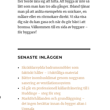
fler borde lära sig att hitta. Att bygga är inte så
lätt som man kan tro alla gånger. Ibland tjänar
man på att anlita exempelvis en snickare, en
målare eller en rörmokare direkt. Vi ska visa
dig när du kan gasa och när du gör bäst i att
bromsa. Välkommen till en sida av byggare –
för byggare!
SENASTE INLÄGGEN
Skräddarsydda badrumsmöbler som
faktiskt håller – i fukttåliga material
Bättre inomhusklimat genom noggrann
sanering av ventilationssystem
Så går en professionell källardränering till i
Huddinge – steg för steg
n
Markförhållanden och grundläggning –
det ingen berättar innan du bygger altan i
Uppsala