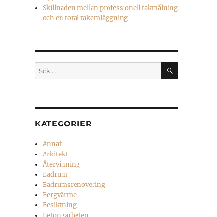
Skillnaden mellan professionell takmålning
och en total takomläggning
SÖK
Sök
efter:
KATEGORIER
Annat
Arkitekt
Återvinning
Badrum
Badrumsrenovering
Bergvärme
Besiktning
Betongarbeten