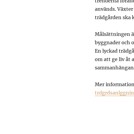
trenderna förän
används. Växter 
trädgården ska 
Målsättningen ä
byggnader och o
En lyckad trädgå
om att ge liv åt 
sammanhängand
Mer information 
trdgrdsanlggni