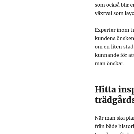
som också blir e
växtval som layo
Experter inom t
kundens önskemå
om en liten stad
kunnande för att
man önskar.
Hitta insp
trädgård
När man ska pla
från både histor