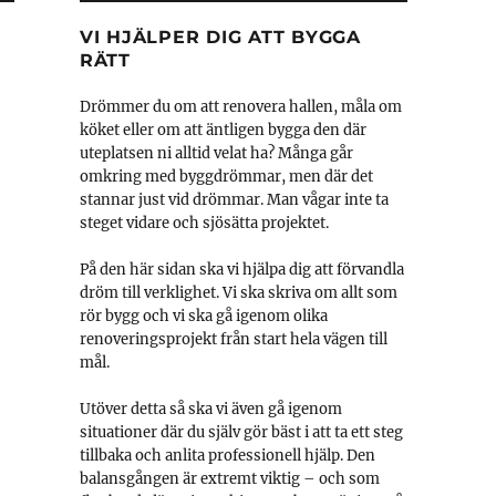
VI HJÄLPER DIG ATT BYGGA
RÄTT
Drömmer du om att renovera hallen, måla om
köket eller om att äntligen bygga den där
uteplatsen ni alltid velat ha? Många går
omkring med byggdrömmar, men där det
stannar just vid drömmar. Man vågar inte ta
steget vidare och sjösätta projektet.
På den här sidan ska vi hjälpa dig att förvandla
dröm till verklighet. Vi ska skriva om allt som
rör bygg och vi ska gå igenom olika
renoveringsprojekt från start hela vägen till
mål.
Utöver detta så ska vi även gå igenom
situationer där du själv gör bäst i att ta ett steg
tillbaka och anlita professionell hjälp. Den
balansgången är extremt viktig – och som