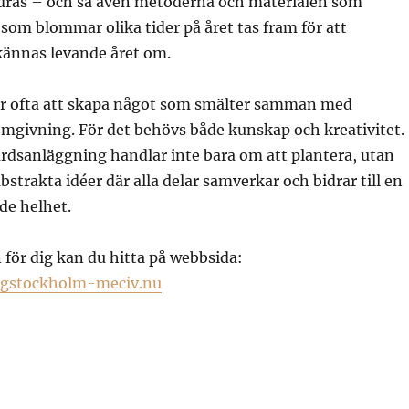
dras – och så även metoderna och materialen som
som blommar olika tider på året tas fram för att
kännas levande året om.
r ofta att skapa något som smälter samman med
mgivning. För det behövs både kunskap och kreativitet.
rdsanläggning handlar inte bara om att plantera, utan
abstrakta idéer där alla delar samverkar och bidrar till en
e helhet.
för dig kan du hitta på webbsida:
ngstockholm-meciv.nu