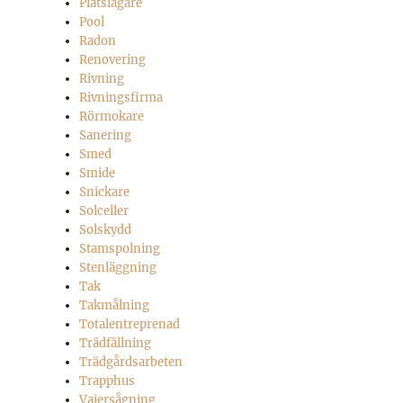
Plåtslagare
Pool
Radon
Renovering
Rivning
Rivningsfirma
Rörmokare
Sanering
Smed
Smide
Snickare
Solceller
Solskydd
Stamspolning
Stenläggning
Tak
Takmålning
Totalentreprenad
Trädfällning
Trädgårdsarbeten
Trapphus
Vajersågning