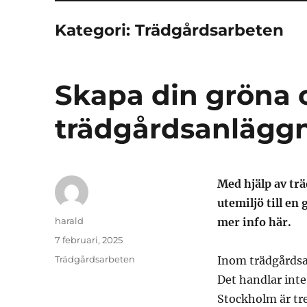
Kategori:
Trädgårdsarbeten
Skapa din gröna
trädgårdsanläggn
Med hjälp av tr
utemiljö till en
Författare
harald
mer info här.
Publicerat
7 februari, 2025
den
Kategorier
Trädgårdsarbeten
Inom trädgårdsa
Det handlar inte
Stockholm är tre