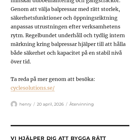
minskar dubbelhantering och gångsträckor.
Genom att välja balpressar med rätt storlek,
säkerhetsfunktioner och öppningsriktning
anpassas utrustningen efter verksamhetens
rytm. Regelbundet underhåll och tydlig intern
märkning kring balpressar hjälper till att hålla
både säkerhet och kapacitet på en stabil nivå
över tid.
Ta reda på mer genom att besöka:
cyclesolutions.se/
Författare
Publicerat
Kategorier
henry
20 april, 2026
Återvinning
den
VI HJÄLPER DIG ATT BYGGA RÄTT