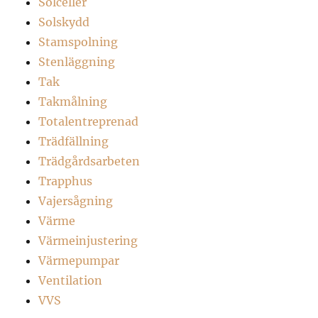
Solceller
Solskydd
Stamspolning
Stenläggning
Tak
Takmålning
Totalentreprenad
Trädfällning
Trädgårdsarbeten
Trapphus
Vajersågning
Värme
Värmeinjustering
Värmepumpar
Ventilation
VVS