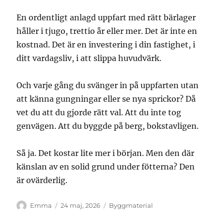
En ordentligt anlagd uppfart med rätt bärlager
håller i tjugo, trettio år eller mer. Det är inte en
kostnad. Det är en investering i din fastighet, i
ditt vardagsliv, i att slippa huvudvärk.
Och varje gång du svänger in på uppfarten utan
att känna gungningar eller se nya sprickor? Då
vet du att du gjorde rätt val. Att du inte tog
genvägen. Att du byggde på berg, bokstavligen.
Så ja. Det kostar lite mer i början. Men den där
känslan av en solid grund under fötterna? Den
är ovärderlig.
Författare
Publicerat
Kategorier
Emma
24 maj, 2026
Byggmaterial
den