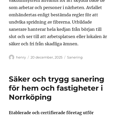
vakuumsystem används för att skydda både de
som arbetar och personer i närheten. Avfallet
omhändertas enligt bestämda regler för att
undvika spridning av fibrerna. Utbildade
sanerare hanterar hela kedjan från början till
slut och ser till att arbetsplatsen eller lokalen är
säker och fri från skadliga ämnen.
Författare
Publicerat
Kategorier
henry
20 december, 2025
Sanering
den
Säker och trygg sanering
för hem och fastigheter i
Norrköping
Etablerade och certifierade företag utför