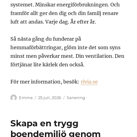
systemet. Minskar energiförbrukningen. Och
framför allt ger den dig och din familj renare
luft att andas. Varje dag. År efter år.
Så nästa gång du funderar på
hemmaförbättringar, glöm inte det som syns
minst men påverkar mest. Din ventilation. Den
förtjänar lite kärlek den också.
För mer information, besök:
rivia.se
Författare
Publicerat
Kategorier
Emma
25 juli, 2026
Sanering
den
Skapa en trygg
boendemiljö genom