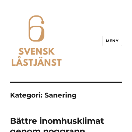
MENY
Svensk Låstjänst
Kategori:
Sanering
Bättre inomhusklimat
genom noggrann