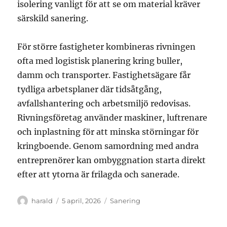
isolering vanligt för att se om material kräver
särskild sanering.
För större fastigheter kombineras rivningen
ofta med logistisk planering kring buller,
damm och transporter. Fastighetsägare får
tydliga arbetsplaner där tidsåtgång,
avfallshantering och arbetsmiljö redovisas.
Rivningsföretag använder maskiner, luftrenare
och inplastning för att minska störningar för
kringboende. Genom samordning med andra
entreprenörer kan ombyggnation starta direkt
efter att ytorna är frilagda och sanerade.
Författare
Publicerat
Kategorier
harald
5 april, 2026
Sanering
den