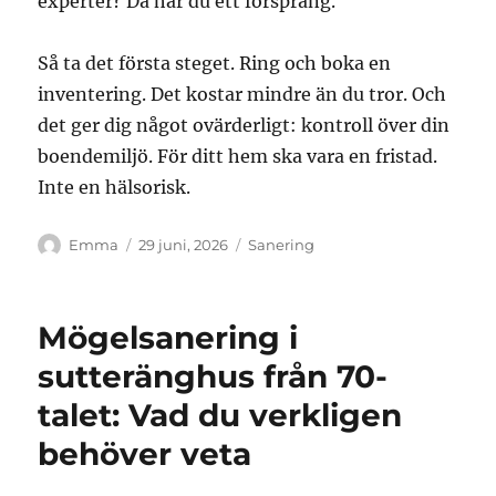
experter? Då har du ett försprång.
Så ta det första steget. Ring och boka en
inventering. Det kostar mindre än du tror. Och
det ger dig något ovärderligt: kontroll över din
boendemiljö. För ditt hem ska vara en fristad.
Inte en hälsorisk.
Författare
Publicerat
Kategorier
Emma
29 juni, 2026
Sanering
den
Mögelsanering i
sutteränghus från 70-
talet: Vad du verkligen
behöver veta