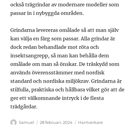
också trägrindar av modernare modeller som
passar in i nybyggda områden.
Grindarna levereras omålade så att man själv
kan välja en färg som passar. Alla grindar är
dock redan behandlade mot röta och
insektsangrepp, så man kan behålla dem
omålade om man så önskar. De träskydd som
används överensstämmer med nordisk
standard och nordiska miljökrav. Grindarna är
stilfulla, praktiska och hållbara vilket gör att de
ger ett välkomnande intryck i de flesta
trädgårdar.
Författare
Publicerat
Kategorier
Samuel
28 februari, 2024
Hantverkare
den