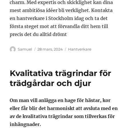
charm. Med expertis och skicklighet kan dina
mest ambitiösa idéer bli verklighet. Kontakta
en hantverkare i Stockholm idag och ta det
första steget mot att förvandla ditt hem till
precis det du alltid drömt
Författare
Publicerat
Kategorier
Samuel
28 mars, 2024
Hantverkare
den
Kvalitativa trägrindar för
trädgårdar och djur
Om man vill anlägga en hage för hästar, kor
eller får blir det harmoniskt att avsluta med en
av de kvalitativa trägrindar som tillverkas för
inhängnader.