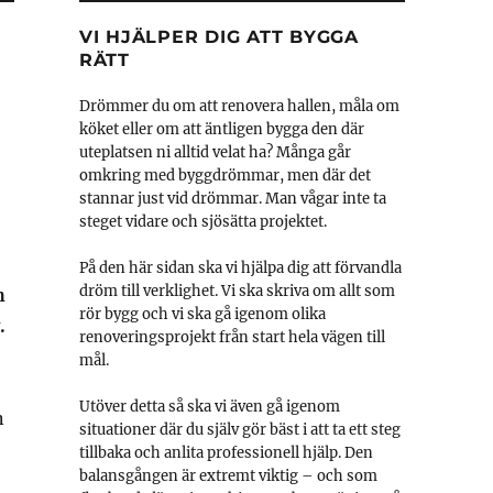
VI HJÄLPER DIG ATT BYGGA
RÄTT
Drömmer du om att renovera hallen, måla om
köket eller om att äntligen bygga den där
uteplatsen ni alltid velat ha? Många går
omkring med byggdrömmar, men där det
stannar just vid drömmar. Man vågar inte ta
steget vidare och sjösätta projektet.
På den här sidan ska vi hjälpa dig att förvandla
dröm till verklighet. Vi ska skriva om allt som
h
rör bygg och vi ska gå igenom olika
.
renoveringsprojekt från start hela vägen till
mål.
Utöver detta så ska vi även gå igenom
n
situationer där du själv gör bäst i att ta ett steg
tillbaka och anlita professionell hjälp. Den
balansgången är extremt viktig – och som