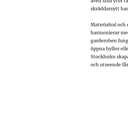
även små ytor ta
skräddarsytt ha
Materialval och d
harmonierar med
garderoben fung
öppna hyllor ell
Stockholm skapa
och utseende får