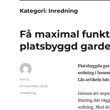
Kategori:
Inredning
Få maximal funk
platsbyggd gard
Platsbyggda gar
ordning i hemme
Författare
henry
Läs artikeln här
Publicerat
5 november, 2025
den
Kategorier
Inredning
Genom att anpas
lösning där vägg
ordning. Med de