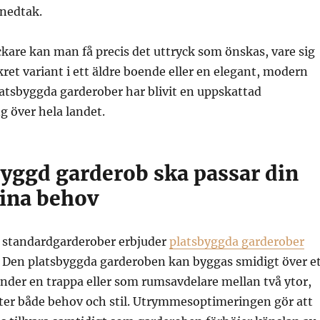
snedtak.
kare kan man få precis det uttryck som önskas, vare sig
kret variant i ett äldre boende eller en elegant, modern
latsbyggda garderober har blivit en uppskattad
g över hela landet.
byggd garderob ska passar din
dina behov
ån standardgarderober erbjuder
platsbyggda garderober
et. Den platsbyggda garderoben kan byggas smidigt över e
under en trappa eller som rumsavdelare mellan två ytor,
fter både behov och stil. Utrymmesoptimeringen gör att