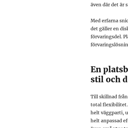
även där det är 
Med erfarna snic
det gäller en dis
förvaringsdel. P
förvaringslösnin
En plats
stil och 
Till skillnad fr
total flexibilit
helt väggparti, 
helt anpassad e