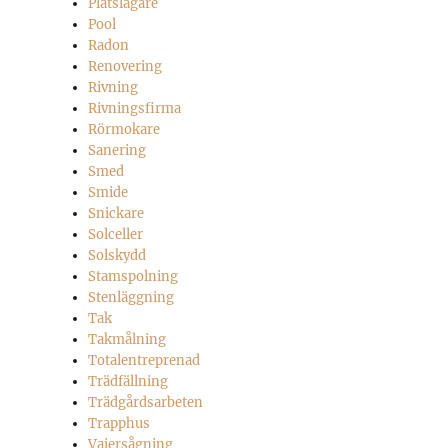
Plåtslagare
Pool
Radon
Renovering
Rivning
Rivningsfirma
Rörmokare
Sanering
Smed
Smide
Snickare
Solceller
Solskydd
Stamspolning
Stenläggning
Tak
Takmålning
Totalentreprenad
Trädfällning
Trädgårdsarbeten
Trapphus
Vajersågning