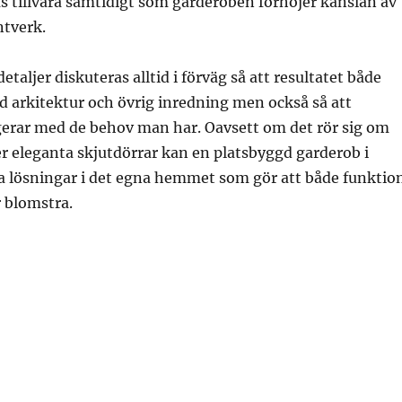
s tillvara samtidigt som garderoben förhöjer känslan av
ntverk.
etaljer diskuteras alltid i förväg så att resultatet både
 arkitektur och övrig inredning men också så att
erar med de behov man har. Oavsett om det rör sig om
er eleganta skjutdörrar kan en platsbyggd garderob i
 lösningar i det egna hemmet som gör att både funktio
 blomstra.