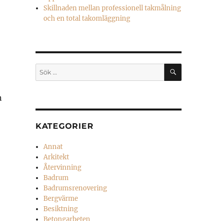
Skillnaden mellan professionell takmålning
och en total takomläggning
SÖK
Sök
efter:
n
KATEGORIER
Annat
Arkitekt
Återvinning
Badrum
Badrumsrenovering
Bergvärme
Besiktning
Betongarbeten