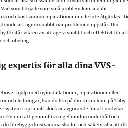
er som är lika stressande som frusna vattenledningar elle
t. Vad som började som små problem kan snabbt
stora och kostsamma reparationer om de inte åtgärdas i ti
görande att agera snabbt när problemen uppstår. Din
y förstår vikten av att agera snabbt och effektivt för at
r och obehag.
 expertis för alla dina VVS-
höver hjälp med nyinstallationer, reparationer eller
rör och ledningar, kan du lita på din rörmokare på Täby.
VS-system i optimalt skick är avgörande för att undvika
m. Genom att genomföra regelbundna underhåll och
n du förebygga kostsamma skador och säkerställa att dit