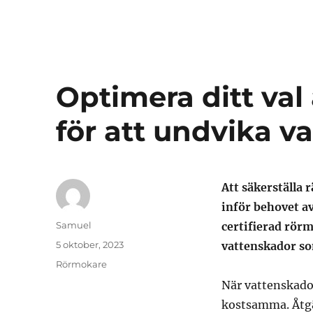
Optimera ditt val
för att undvika v
Att säkerställa r
inför behovet av
Författare
Samuel
certifierad rör
Publicerat
5 oktober, 2023
vattenskador som
den
Kategorier
Rörmokare
När vattenskado
kostsamma. Åtgä