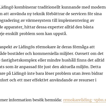
Lidingö kombinerar traditionellt kunnande med modern
 att använda ny teknik förbättrar de servicen för sina
pgradering av värmesystem till implementering av
 apparater, hittar dessa experter alltid den bästa
rje enskilt problem som kan uppstå.
aspekt av Lidingös rörmokare är deras förmåga att
 både bostäder och kommersiella miljöer. Oavsett om det
e fastighetskomplex eller mindre hushåll finns det alltid
ats som är anpassad för just den aktuella miljön. Detta
are på Lidingö inte bara löser problem utan även bidrar
mfort och ett mer effektivt användande av resurser i
å mer information besök hemsida:
rrmokareliding-vpbn.