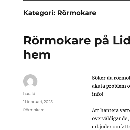
Kategori:
Rörmokare
Rörmokare på Lid
hem
Söker du rörmok
akuta problem oc
Författare
harald
info!
Publicerat
11 februari, 2025
den
Kategorier
Rörmokare
Att hantera vat
överväldigande,
erbjuder omfatta