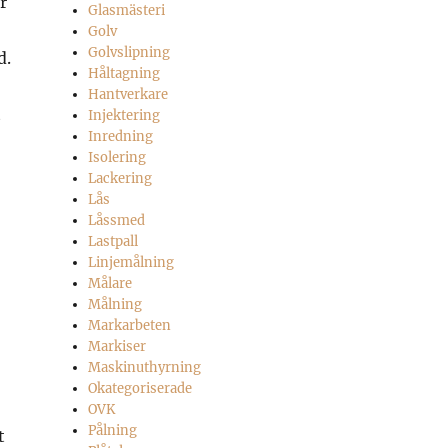
r
Glasmästeri
Golv
Golvslipning
d.
Håltagning
Hantverkare
t
Injektering
Inredning
Isolering
Lackering
Lås
Låssmed
Lastpall
Linjemålning
Målare
Målning
Markarbeten
Markiser
Maskinuthyrning
Okategoriserade
OVK
Pålning
t