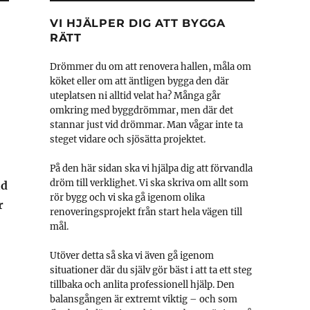
VI HJÄLPER DIG ATT BYGGA
RÄTT
Drömmer du om att renovera hallen, måla om
köket eller om att äntligen bygga den där
uteplatsen ni alltid velat ha? Många går
omkring med byggdrömmar, men där det
stannar just vid drömmar. Man vågar inte ta
steget vidare och sjösätta projektet.
På den här sidan ska vi hjälpa dig att förvandla
dröm till verklighet. Vi ska skriva om allt som
id
rör bygg och vi ska gå igenom olika
r
renoveringsprojekt från start hela vägen till
mål.
Utöver detta så ska vi även gå igenom
situationer där du själv gör bäst i att ta ett steg
tillbaka och anlita professionell hjälp. Den
balansgången är extremt viktig – och som