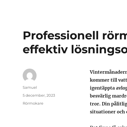
Professionell rör
effektiv lösnings
Vintermånaderna
kommer till vat
Författare
Samuel
igentäppta avlop
Publicerat
5 december, 2023
besvärlig mardr
den
Kategorier
Rörmokare
tror. Din pålitl
situationer och 