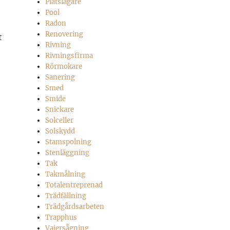
Plåtslagare
Pool
Radon
Renovering
t
Rivning
Rivningsfirma
Rörmokare
Sanering
Smed
Smide
Snickare
Solceller
Solskydd
Stamspolning
Stenläggning
Tak
Takmålning
Totalentreprenad
Trädfällning
Trädgårdsarbeten
Trapphus
Vajersågning