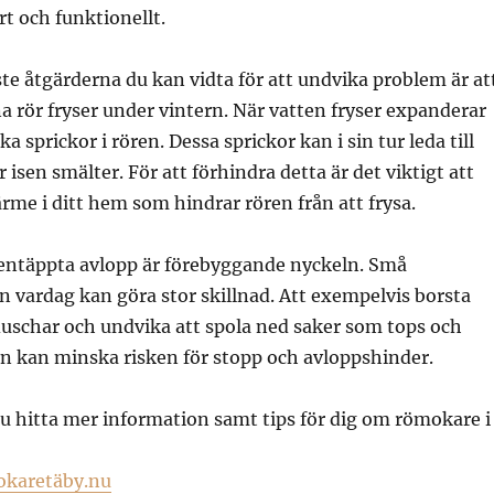
rt och funktionellt.
ste åtgärderna du kan vidta för att undvika problem är at
na rör fryser under vintern. När vatten fryser expanderar
a sprickor i rören. Dessa sprickor kan i sin tur leda till
isen smälter. För att förhindra detta är det viktigt att
rme i ditt hem som hindrar rören från att frysa.
igentäppta avlopp är förebyggande nyckeln. Små
in vardag kan göra stor skillnad. Att exempelvis borsta
duschar och undvika att spola ned saker som tops och
ten kan minska risken för stopp och avloppshinder.
u hitta mer information samt tips för dig om römokare i
okaretäby.nu