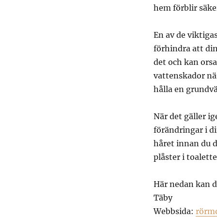
hem förblir säke
En av de viktiga
förhindra att di
det och kan orsak
vattenskador när 
hålla en grundvä
När det gäller 
förändringar i d
håret innan du 
plåster i toalet
Här nedan kan d
Täby
Webbsida:
rörm