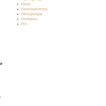
Värme
Värmeinjustering
Värmepumpar
Ventilation
VVS
år
h