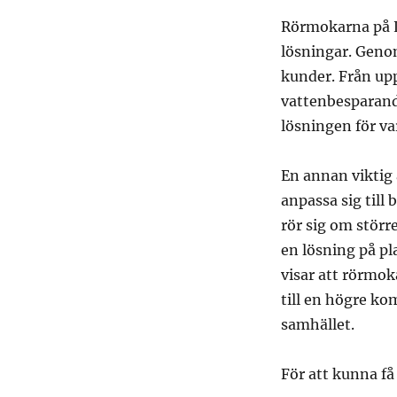
Rörmokarna på 
lösningar. Genom
kunder. Från up
vattenbesparande
lösningen för va
En annan viktig 
anpassa sig till
rör sig om störr
en lösning på pl
visar att rörmok
till en högre ko
samhället.
För att kunna f