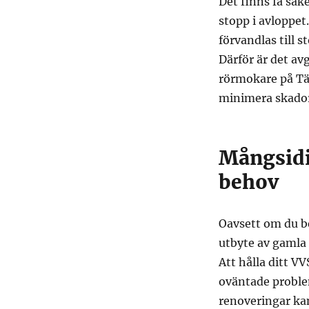
Det finns få sak
stopp i avloppe
förvandlas till 
Därför är det av
rörmokare på Täb
minimera skado
Mångsidig
behov
Oavsett om du be
utbyte av gamla 
Att hålla ditt V
oväntade proble
renoveringar ka