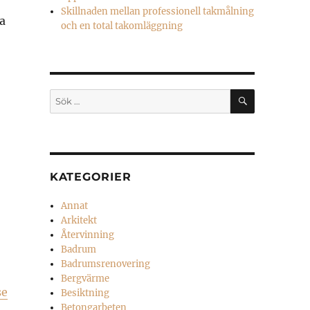
Skillnaden mellan professionell takmålning
a
och en total takomläggning
SÖK
Sök
efter:
KATEGORIER
Annat
Arkitekt
Återvinning
Badrum
Badrumsrenovering
Bergvärme
se
Besiktning
Betongarbeten