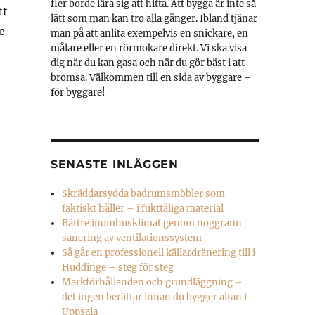
fler borde lära sig att hitta. Att bygga är inte så
tt
lätt som man kan tro alla gånger. Ibland tjänar
e
man på att anlita exempelvis en snickare, en
målare eller en rörmokare direkt. Vi ska visa
dig när du kan gasa och när du gör bäst i att
bromsa. Välkommen till en sida av byggare –
för byggare!
SENASTE INLÄGGEN
Skräddarsydda badrumsmöbler som
faktiskt håller – i fukttåliga material
Bättre inomhusklimat genom noggrann
sanering av ventilationssystem
Så går en professionell källardränering till i
Huddinge – steg för steg
Markförhållanden och grundläggning –
det ingen berättar innan du bygger altan i
Uppsala