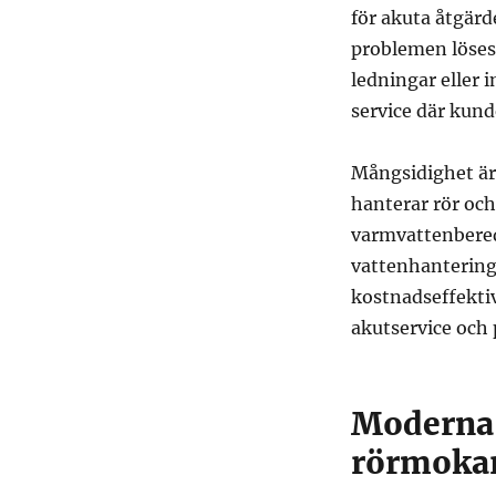
för akuta åtgärde
problemen löses 
ledningar eller 
service där kund
Mångsidighet är
hanterar rör och
varmvattenbereda
vattenhantering
kostnadseffektivi
akutservice och 
Moderna 
rörmokar