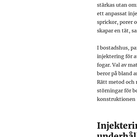
stärkas utan omf
ett anpassat inj
sprickor, porer 
skapar en tät, 
I bostadshus, pa
injektering för 
fogar. Val av ma
beror på bland a
Rätt metod och 
störningar för 
konstruktionen 
Injekter
underhål