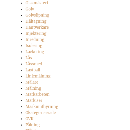
Glasmästeri
Golv
Golvslipning
Håltagning
Hantverkare
Injektering
Inredning
Isolering
Lackering
Lås
Låssmed
Lastpall
Linjemålning
Målare
Målning
Markarbeten
Markiser
Maskinuthyrning
Okategoriserade
OVK
Pålning