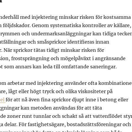
derhåll med injektering minskar risken för kostsamma
 följdskador. Genom systematiska kontroller av källare,
trymmen och undermarksanläggningar kan tidiga tecke
utfällningar och småsprickor identifieras innan
 När sprickor tätas tidigt minskar risken för
ion, frostsprängning och mögelpåväxt i angränsande
 som annars kan leda till omfattande saneringar.
om arbetar med injektering använder ofta kombinatione
e, lågt eller högt tryck och olika viskositeter på
del
för att nå även fina sprickor djupt inne i betong eller
äggningar kan metoden användas för att täta
e zoner runt tunnlar och schakt så att vattenflödet sty
ga delar. För fastighetsägare, bostadsrättsföreningar och