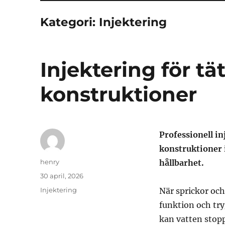
Kategori:
Injektering
Injektering för tä
konstruktioner
Professionell in
konstruktioner i
Författare
henry
hållbarhet.
Publicerat
30 april, 2026
den
Kategorier
Injektering
När sprickor och
funktion och try
kan vatten stopp