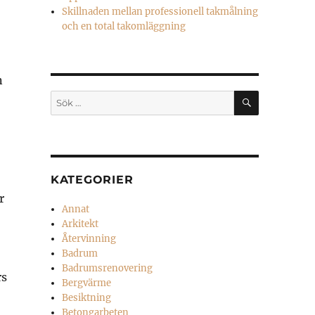
Skillnaden mellan professionell takmålning
och en total takomläggning
n
SÖK
Sök
efter:
KATEGORIER
r
Annat
Arkitekt
Återvinning
Badrum
Badrumsrenovering
rs
Bergvärme
Besiktning
Betongarbeten