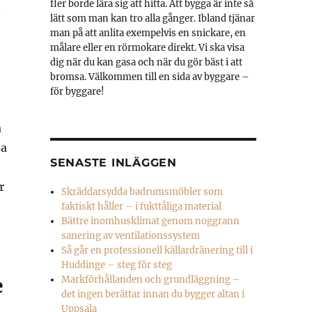
fler borde lära sig att hitta. Att bygga är inte så
t
lätt som man kan tro alla gånger. Ibland tjänar
man på att anlita exempelvis en snickare, en
målare eller en rörmokare direkt. Vi ska visa
dig när du kan gasa och när du gör bäst i att
bromsa. Välkommen till en sida av byggare –
för byggare!
a
sa
SENASTE INLÄGGEN
r
Skräddarsydda badrumsmöbler som
faktiskt håller – i fukttåliga material
Bättre inomhusklimat genom noggrann
sanering av ventilationssystem
Så går en professionell källardränering till i
Huddinge – steg för steg
e
Markförhållanden och grundläggning –
det ingen berättar innan du bygger altan i
Uppsala