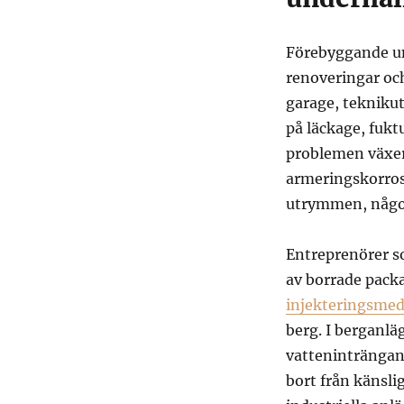
Förebyggande un
renoveringar och
garage, tekniku
på läckage, fukt
problemen växer.
armeringskorros
utrymmen, något
Entreprenörer s
av borrade packar
injekteringsme
berg. I berganl
vatteninträngand
bort från känsli