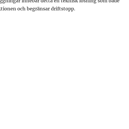
äggningar innebär detta en teknisk lösning som både
tionen och begränsar driftstopp.