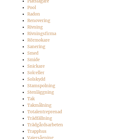
Plåtslagare
Pool
Radon
Renovering
Rivning
Rivningsfirma
Rörmokare
Sanering
Smed
Smide
Snickare
Solceller
Solskydd
Stamspolning
Stenläggning
Tak
Takmålning
Totalentreprenad
Trädfällning
Trädgårdsarbeten
Trapphus
Vajersågning