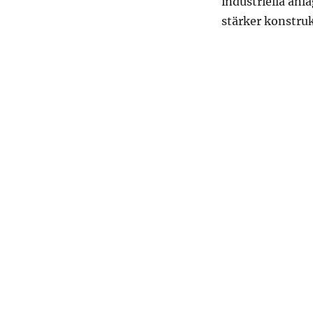
industriella anl
stärker konstruk