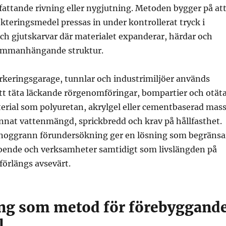
attande rivning eller nygjutning. Metoden bygger på at
ekteringsmedel pressas in under kontrollerat tryck i
och gjutskarvar där materialet expanderar, härdar och
sammanhängande struktur.
rkeringsgarage, tunnlar och industrimiljöer används
att täta läckande rörgenomföringar, bompartier och otät
terial som polyuretan, akrylgel eller cementbaserad mas
nnat vattenmängd, sprickbredd och krav på hållfasthet.
noggrann förundersökning ger en lösning som begränsa
boende och verksamheter samtidigt som livslängden på
förlängs avsevärt.
ing som metod för förebyggand
l