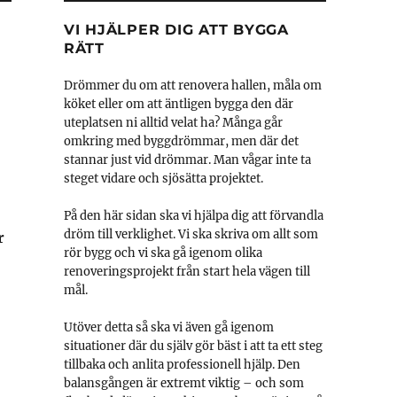
VI HJÄLPER DIG ATT BYGGA
RÄTT
Drömmer du om att renovera hallen, måla om
köket eller om att äntligen bygga den där
uteplatsen ni alltid velat ha? Många går
omkring med byggdrömmar, men där det
stannar just vid drömmar. Man vågar inte ta
steget vidare och sjösätta projektet.
På den här sidan ska vi hjälpa dig att förvandla
dröm till verklighet. Vi ska skriva om allt som
r
rör bygg och vi ska gå igenom olika
renoveringsprojekt från start hela vägen till
mål.
Utöver detta så ska vi även gå igenom
situationer där du själv gör bäst i att ta ett steg
tillbaka och anlita professionell hjälp. Den
balansgången är extremt viktig – och som