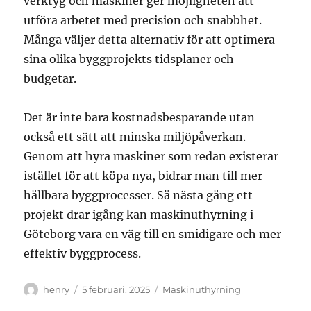
verktyg och maskiner ger möjligheten att
utföra arbetet med precision och snabbhet.
Många väljer detta alternativ för att optimera
sina olika byggprojekts tidsplaner och
budgetar.
Det är inte bara kostnadsbesparande utan
också ett sätt att minska miljöpåverkan.
Genom att hyra maskiner som redan existerar
istället för att köpa nya, bidrar man till mer
hållbara byggprocesser. Så nästa gång ett
projekt drar igång kan maskinuthyrning i
Göteborg vara en väg till en smidigare och mer
effektiv byggprocess.
Författare
Publicerat
Kategorier
henry
5 februari, 2025
Maskinuthyrning
den