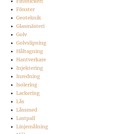
Finsnickeri
Fönster
Geoteknik
Glasmästeri
Golv
Golvslipning
Håltagning
Hantverkare
Injektering
Inredning
Isolering
Lackering
Lås
Låssmed
Lastpall
Linjemålning