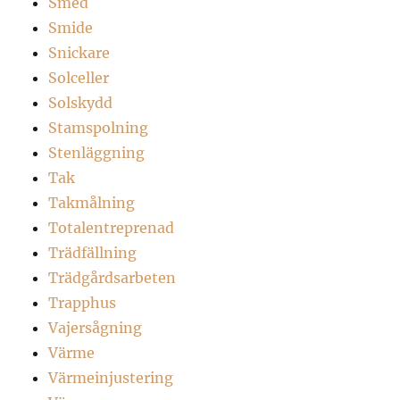
Smed
Smide
Snickare
Solceller
Solskydd
Stamspolning
Stenläggning
Tak
Takmålning
Totalentreprenad
Trädfällning
Trädgårdsarbeten
Trapphus
Vajersågning
Värme
Värmeinjustering