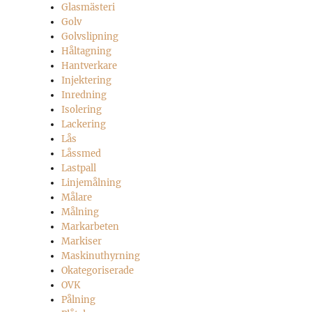
Glasmästeri
Golv
Golvslipning
Håltagning
Hantverkare
Injektering
Inredning
Isolering
Lackering
Lås
Låssmed
Lastpall
Linjemålning
Målare
Målning
Markarbeten
Markiser
Maskinuthyrning
Okategoriserade
OVK
Pålning