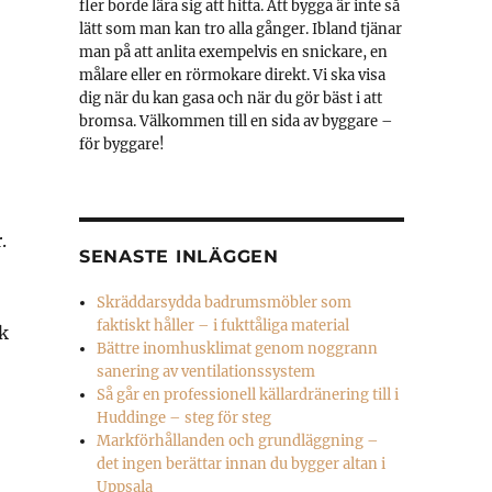
fler borde lära sig att hitta. Att bygga är inte så
lätt som man kan tro alla gånger. Ibland tjänar
man på att anlita exempelvis en snickare, en
målare eller en rörmokare direkt. Vi ska visa
dig när du kan gasa och när du gör bäst i att
bromsa. Välkommen till en sida av byggare –
för byggare!
.
SENASTE INLÄGGEN
Skräddarsydda badrumsmöbler som
faktiskt håller – i fukttåliga material
k
Bättre inomhusklimat genom noggrann
sanering av ventilationssystem
Så går en professionell källardränering till i
Huddinge – steg för steg
Markförhållanden och grundläggning –
det ingen berättar innan du bygger altan i
Uppsala