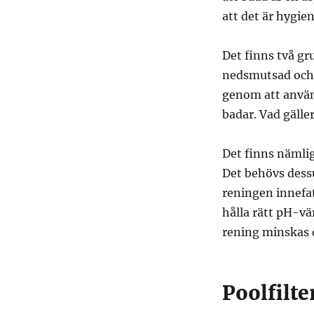
att det är hygie
Det finns två gru
nedsmutsad och s
genom att använ
badar. Vad gälle
Det finns nämlig
Det behövs dess
reningen innefa
hålla rätt pH-v
rening minskas 
Poolfilt