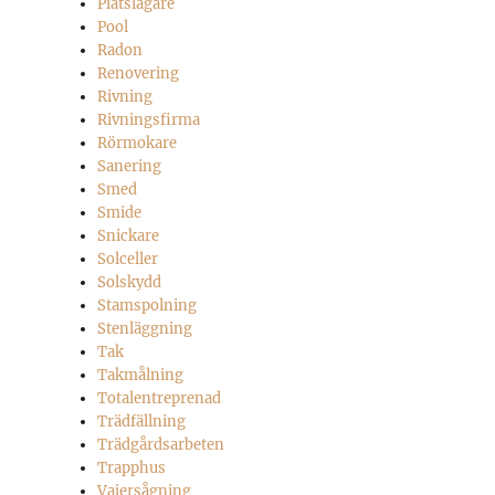
Plåtslagare
Pool
Radon
Renovering
Rivning
Rivningsfirma
Rörmokare
Sanering
Smed
Smide
Snickare
Solceller
Solskydd
Stamspolning
Stenläggning
Tak
Takmålning
Totalentreprenad
Trädfällning
Trädgårdsarbeten
Trapphus
Vajersågning