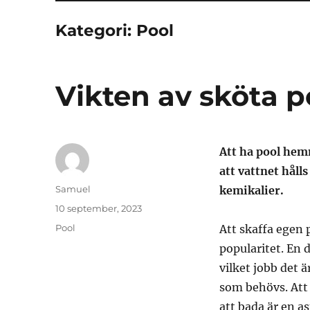
Kategori:
Pool
Vikten av sköta po
Att ha pool hemm
att vattnet håll
Författare
Samuel
kemikalier.
Publicerat
10 september, 2023
den
Kategorier
Pool
Att skaffa egen 
popularitet. En 
vilket jobb det 
som behövs. Att h
att bada är en a