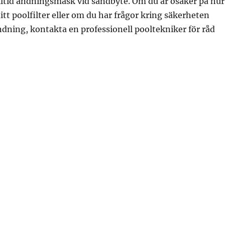
lltid andningsmask vid sandbyte. Om du är osäker på hur
itt poolfilter eller om du har frågor kring säkerheten
dning, kontakta en professionell pooltekniker för råd