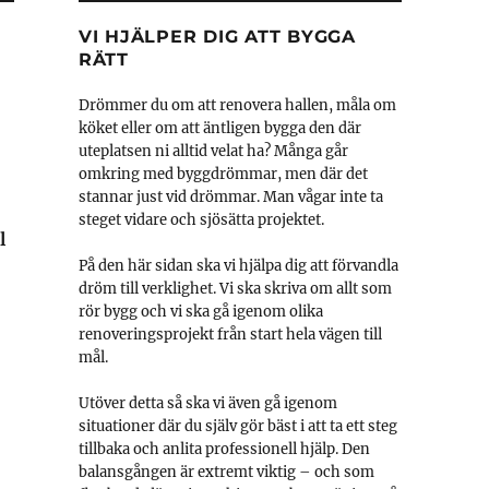
VI HJÄLPER DIG ATT BYGGA
RÄTT
Drömmer du om att renovera hallen, måla om
köket eller om att äntligen bygga den där
uteplatsen ni alltid velat ha? Många går
omkring med byggdrömmar, men där det
stannar just vid drömmar. Man vågar inte ta
steget vidare och sjösätta projektet.
l
På den här sidan ska vi hjälpa dig att förvandla
dröm till verklighet. Vi ska skriva om allt som
rör bygg och vi ska gå igenom olika
renoveringsprojekt från start hela vägen till
mål.
Utöver detta så ska vi även gå igenom
situationer där du själv gör bäst i att ta ett steg
tillbaka och anlita professionell hjälp. Den
balansgången är extremt viktig – och som