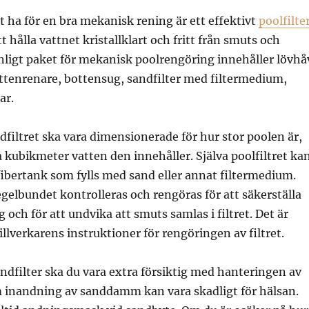
tt ha för en bra mekanisk rening är ett effektivt
poolfilte
att hålla vattnet kristallklart och fritt från smuts och
anligt paket för mekanisk poolrengöring innehåller lövhå
ttenrenare, bottensug, sandfilter med filtermedium,
ar.
iltret ska vara dimensionerade för hur stor poolen är,
 kubikmeter vatten den innehåller. Själva poolfiltret ka
fibertank som fylls med sand eller annat filtermedium.
regelbundet kontrolleras och rengöras för att säkerställa
g och för att undvika att smuts samlas i filtret. Det är
 tillverkarens instruktioner för rengöringen av filtret.
ndfilter ska du vara extra försiktig med hanteringen av
 inandning av sanddamm kan vara skadligt för hälsan.