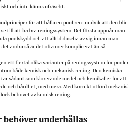
niskt och inte känns ofräscht.
ndprinciper för att hålla en pool ren: undvik att den blir
e till att ha bra reningssystem. Det första uppnår man
da poolskydd och att alltid duscha av sig innan man
r det andra så är det ofta mer komplicerat än så.
en ett flertal olika varianter på reningssystem för pooler
utom både kemisk och mekanisk rening. Den kemiska
ttar sådant som klorerande medel och kemikalier för att
ärde och hårdhet, med mera. Med korrekt utförd mekanis
dock behovet av kemisk rening.
er behöver underhållas