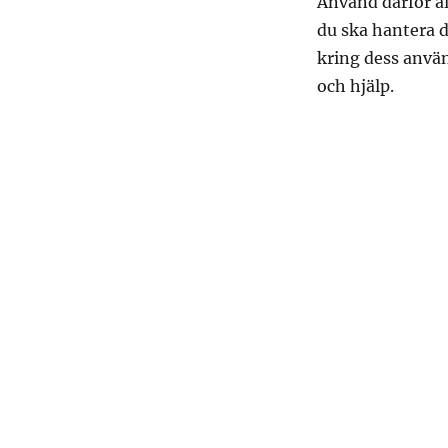
Använd därför a
du ska hantera d
kring dess använ
och hjälp.