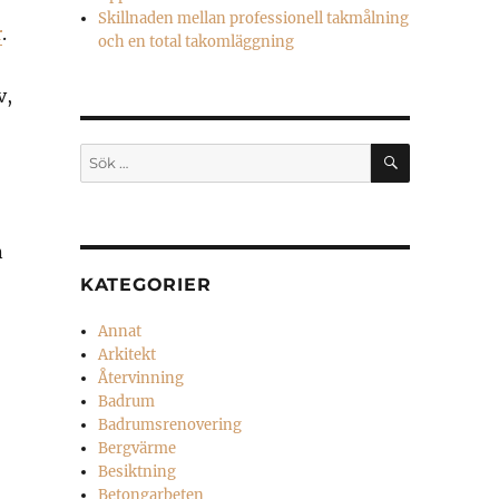
Skillnaden mellan professionell takmålning
r
.
och en total takomläggning
v,
SÖK
Sök
efter:
n
KATEGORIER
Annat
Arkitekt
Återvinning
Badrum
Badrumsrenovering
Bergvärme
Besiktning
Betongarbeten