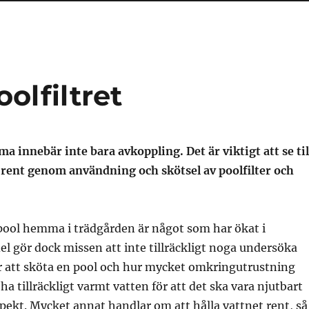
olfiltret
a innebär inte bara avkoppling. Det är viktigt att se til
s rent genom användning och skötsel av poolfilter och
pool hemma i trädgården är något som har ökat i
del gör dock missen att inte tillräckligt noga undersöka
är att sköta en pool och hur mycket omkringutrustning
a tillräckligt varmt vatten för att det ska vara njutbart
spekt. Mycket annat handlar om att hålla vattnet rent, så