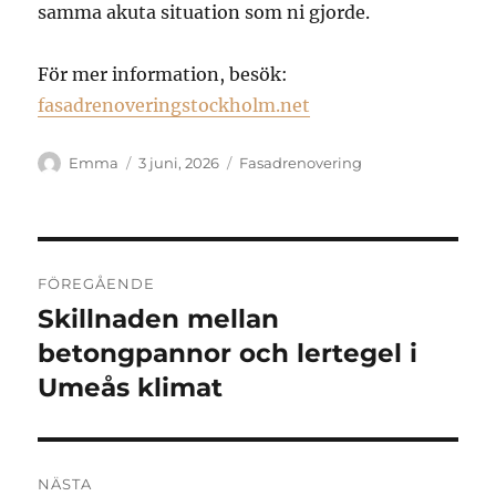
samma akuta situation som ni gjorde.
För mer information, besök:
fasadrenoveringstockholm.net
Författare
Publicerat
Kategorier
Emma
3 juni, 2026
Fasadrenovering
den
Inläggsnavigering
FÖREGÅENDE
Skillnaden mellan
Föregående
inlägg:
betongpannor och lertegel i
Umeås klimat
NÄSTA