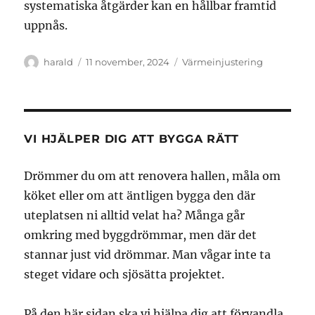
systematiska åtgärder kan en hållbar framtid
uppnås.
Författare
Publicerat
Kategorier
harald
11 november, 2024
Värmeinjustering
den
VI HJÄLPER DIG ATT BYGGA RÄTT
Drömmer du om att renovera hallen, måla om
köket eller om att äntligen bygga den där
uteplatsen ni alltid velat ha? Många går
omkring med byggdrömmar, men där det
stannar just vid drömmar. Man vågar inte ta
steget vidare och sjösätta projektet.
På den här sidan ska vi hjälpa dig att förvandla