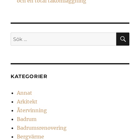
och en total takomläggning
SÖ
Sök
efter:
KATEGORIER
Annat
Arkitekt
Återvinning
Badrum
Badrumsrenovering
Bergvärme