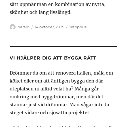
sätt uppnår man en kombination av nytta,
skönhet och lång livslängd.
Författare
Publicerat
Kategorier
harald
14 oktober, 2025
Trapphus
den
VI HJÄLPER DIG ATT BYGGA RÄTT
Drömmer du om att renovera hallen, måla om
köket eller om att äntligen bygga den där
uteplatsen ni alltid velat ha? Många går
omkring med byggdrömmar, men där det
stannar just vid drömmar. Man vågar inte ta
steget vidare och sjösätta projektet.