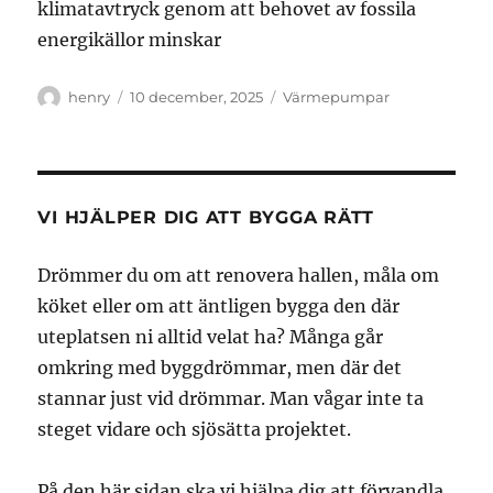
klimatavtryck genom att behovet av fossila
energikällor minskar
Författare
Publicerat
Kategorier
henry
10 december, 2025
Värmepumpar
den
VI HJÄLPER DIG ATT BYGGA RÄTT
Drömmer du om att renovera hallen, måla om
köket eller om att äntligen bygga den där
uteplatsen ni alltid velat ha? Många går
omkring med byggdrömmar, men där det
stannar just vid drömmar. Man vågar inte ta
steget vidare och sjösätta projektet.
På den här sidan ska vi hjälpa dig att förvandla