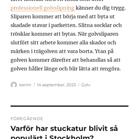
professionell golvslipning
känner du dig trygg.
Sliparen kommer att börja med att byta ut
skadade stavar i parketten. Slitna socklar och
trösklar kommer att bytas. När golvsliparen
slutfört sitt arbete kommer alla skador och
märken i trägolven att vara borta. Ytan på
golven kommer därefter att behandlas så att
golven håller länge och blir lätta att rengöra.
Författare
Publicerat
Kategorier
kerim
14 september, 2023
Golv
den
Inläggsnavigering
FÖREGÅENDE
Varför har stuckatur blivit så
Föregående
inlägg:
populärt i Stockholm?