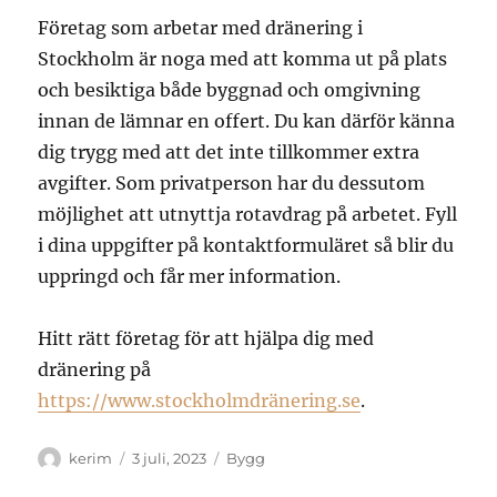
Företag som arbetar med dränering i
Stockholm är noga med att komma ut på plats
och besiktiga både byggnad och omgivning
innan de lämnar en offert. Du kan därför känna
dig trygg med att det inte tillkommer extra
avgifter. Som privatperson har du dessutom
möjlighet att utnyttja rotavdrag på arbetet. Fyll
i dina uppgifter på kontaktformuläret så blir du
uppringd och får mer information.
Hitt rätt företag för att hjälpa dig med
dränering på
https://www.stockholmdränering.se
.
Författare
Publicerat
Kategorier
kerim
3 juli, 2023
Bygg
den