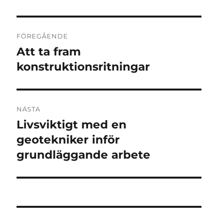
Inläggsnavigering
FÖREGÅENDE
Att ta fram
Föregående
inlägg:
konstruktionsritningar
NÄSTA
Livsviktigt med en
Nästa
inlägg:
geotekniker inför
grundläggande arbete