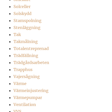
Solceller
Solskydd
Stamspolning
Stenläggning
Tak
Takmålning
Totalentreprenad
Trädfällning
Trädgårdsarbeten
Trapphus
Vajersågning
Värme
Värmeinjustering
Värmepumpar
Ventilation
VVS