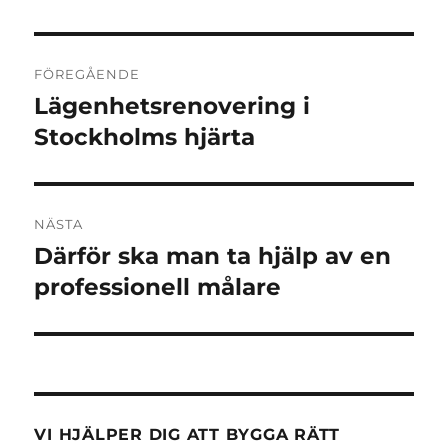
Inläggsnavigering
FÖREGÅENDE
Lägenhetsrenovering i
Föregående
inlägg:
Stockholms hjärta
NÄSTA
Därför ska man ta hjälp av en
Nästa
inlägg:
professionell målare
VI HJÄLPER DIG ATT BYGGA RÄTT