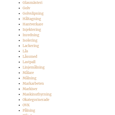
Glasmästeri
Golv
Golvslipning
Håltagning
Hantverkare
Injektering
Inredning
Isolering
Lackering
Lås
Låssmed
Lastpall
Linjemålning
Målare
Målning
Markarbeten
Markiser
Maskinuthyrning
Okategoriserade
OVK
Pålning