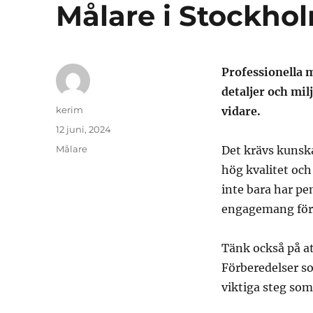
Målare i Stockhol
Professionella 
detaljer och milj
Författare
kerim
vidare.
Publicerat
12 juni, 2024
den
Kategorier
Målare
Det krävs kunska
hög kvalitet och 
inte bara har pen
engagemang för 
Tänk också på att
Förberedelser s
viktiga steg so