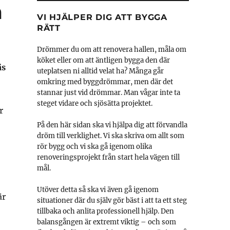
m
VI HJÄLPER DIG ATT BYGGA
RÄTT
Drömmer du om att renovera hallen, måla om
köket eller om att äntligen bygga den där
äs
uteplatsen ni alltid velat ha? Många går
omkring med byggdrömmar, men där det
stannar just vid drömmar. Man vågar inte ta
steget vidare och sjösätta projektet.
r
På den här sidan ska vi hjälpa dig att förvandla
dröm till verklighet. Vi ska skriva om allt som
rör bygg och vi ska gå igenom olika
renoveringsprojekt från start hela vägen till
mål.
Utöver detta så ska vi även gå igenom
är
situationer där du själv gör bäst i att ta ett steg
tillbaka och anlita professionell hjälp. Den
balansgången är extremt viktig – och som