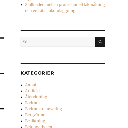
Skillnaden mellan professionell takmålning
och en total takomläggning
SÖK
Sök
efter:
KATEGORIER
Annat
Arkitekt
Återvinning
Badrum
Badrumsrenovering
Bergvärme
Besiktning
Betongarbeten