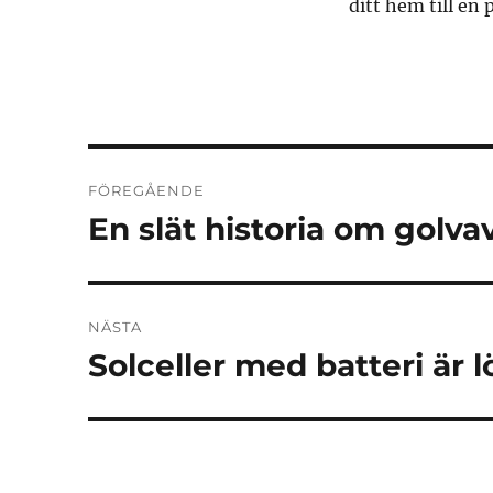
ditt hem till en 
Inläggsnavigering
FÖREGÅENDE
En slät historia om golv
Föregående
inlägg:
NÄSTA
Solceller med batteri är 
Nästa
inlägg: