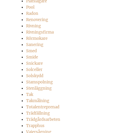
Plåtslagare
Pool
Radon
Renovering
Rivning
Rivningsfirma
Rörmokare
Sanering
Smed
Smide
Snickare
Solceller
Solskydd
Stamspolning
Stenläggning
Tak
Takmålning
Totalentreprenad
Trädfällning
Trädgårdsarbeten
Trapphus
Vajersågning