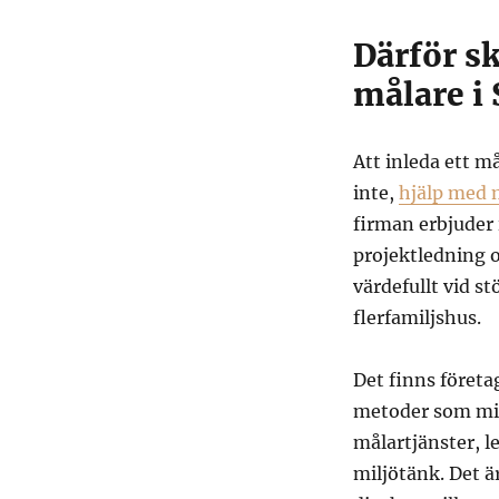
Därför sk
målare i
Att inleda ett m
inte,
hjälp med 
firman erbjuder 
projektledning o
värdefullt vid s
flerfamiljshus.
Det finns företa
metoder som min
målartjänster, le
miljötänk. Det ä